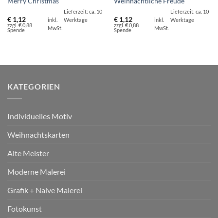
Merry Christmas
Weihnachtliche Freude
Lieferzeit: ca. 10
Lieferzeit: ca. 10
€
1,12
€
1,12
inkl.
Werktage
inkl.
Werktage
zzgl. € 0,88
zzgl. € 0,88
MwSt.
MwSt.
Spende
Spende
KATEGORIEN
Individuelles Motiv
Weihnachtskarten
Alte Meister
Moderne Malerei
Grafik + Naive Malerei
Fotokunst