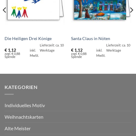
Die Heiligen Drei Könige
Santa Claus in Nöten
Lieferzeit: ca. 10
Lieferzeit: ca. 10
€
1,12
€
1,12
inkl.
Werktage
inkl.
Werktage
zzgl. € 0,88
zzgl. € 0,88
MwSt.
MwSt.
Spende
Spende
KATEGORIEN
Individuelles Motiv
Weihnachtskarten
Alte Meister