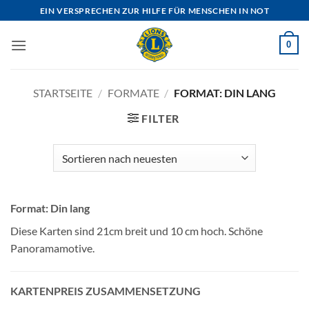
Zum
EIN VERSPRECHEN ZUR HILFE FÜR MENSCHEN IN NOT
Inhalt
springen
0
STARTSEITE
/
FORMATE
/
FORMAT: DIN LANG
FILTER
Format: Din lang
Diese Karten sind 21cm breit und 10 cm hoch. Schöne
Panoramamotive.
KARTENPREIS ZUSAMMENSETZUNG