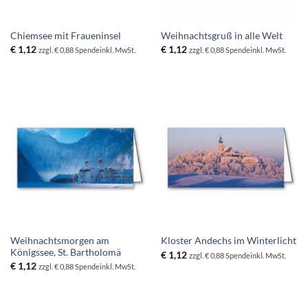
Chiemsee mit Fraueninsel
Weihnachtsgruß in alle Welt
€
1,12
€
1,12
zzgl. € 0,88 Spende
inkl. MwSt.
zzgl. € 0,88 Spende
inkl. MwSt.
Weihnachtsmorgen am
Kloster Andechs im Winterlicht
Königssee, St. Bartholomä
€
1,12
zzgl. € 0,88 Spende
inkl. MwSt.
€
1,12
zzgl. € 0,88 Spende
inkl. MwSt.