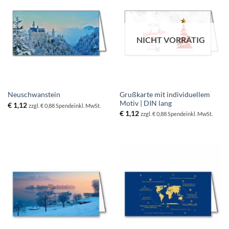
NICHT VORRÄTIG
Grußkarte mit individuellem
Neuschwanstein
Motiv | DIN lang
€
1,12
zzgl. € 0,88 Spende
inkl. MwSt.
€
1,12
zzgl. € 0,88 Spende
inkl. MwSt.