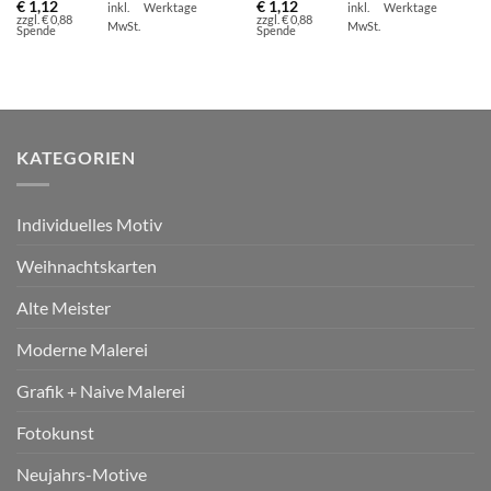
€
1,12
€
1,12
inkl.
Werktage
inkl.
Werktage
zzgl. € 0,88
zzgl. € 0,88
MwSt.
MwSt.
Spende
Spende
KATEGORIEN
Individuelles Motiv
Weihnachtskarten
Alte Meister
Moderne Malerei
Grafik + Naive Malerei
Fotokunst
Neujahrs-Motive