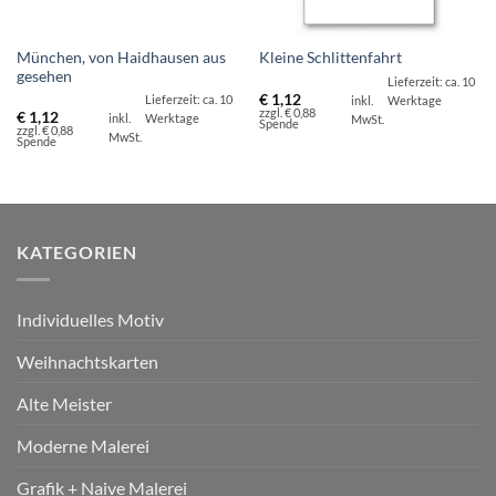
München, von Haidhausen aus
Kleine Schlittenfahrt
gesehen
Lieferzeit: ca. 10
€
1,12
Lieferzeit: ca. 10
inkl.
Werktage
zzgl. € 0,88
€
1,12
inkl.
Werktage
MwSt.
Spende
zzgl. € 0,88
MwSt.
Spende
KATEGORIEN
Individuelles Motiv
Weihnachtskarten
Alte Meister
Moderne Malerei
Grafik + Naive Malerei